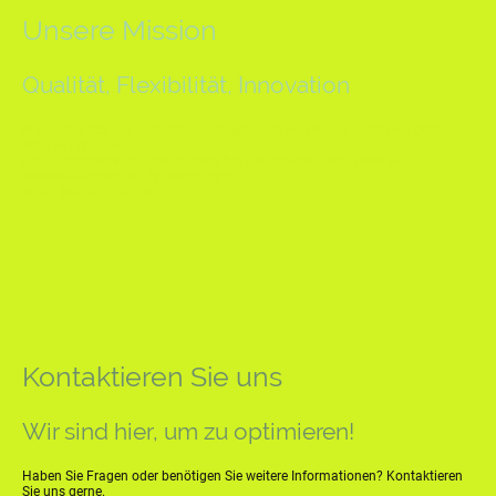
Unsere Mission
Qualität, Flexibilität, Innovation
Als kleiner, flexibler Lieferant für Zerspanungswerkzeuge legen wir großen
Wert auf Qualität
und Kundenservice. Unsere Produkte sind so konzipiert, dass sie
abwechslungsreiche Anforderungen
in der Industrie erfüllen.
Kontaktieren Sie uns
Wir sind hier, um zu optimieren!
Haben Sie Fragen oder benötigen Sie weitere Informationen? Kontaktieren
Sie uns gerne.