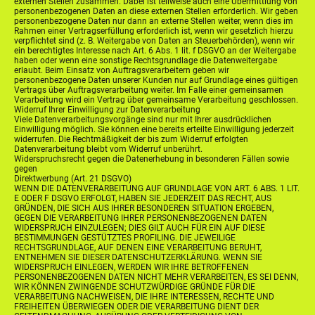
externen Stellen zusammen. Dabei ist teilweise auch eine Übermittlung von
personenbezogenen Daten an diese externen Stellen erforderlich. Wir geben
personenbezogene Daten nur dann an externe Stellen weiter, wenn dies im
Rahmen einer Vertragserfüllung erforderlich ist, wenn wir gesetzlich hierzu
verpflichtet sind (z. B. Weitergabe von Daten an Steuerbehörden), wenn wir
ein berechtigtes Interesse nach Art. 6 Abs. 1 lit. f DSGVO an der Weitergabe
haben oder wenn eine sonstige Rechtsgrundlage die Datenweitergabe
erlaubt. Beim Einsatz von Auftragsverarbeitern geben wir
personenbezogene Daten unserer Kunden nur auf Grundlage eines gültigen
Vertrags über Auftragsverarbeitung weiter. Im Falle einer gemeinsamen
Verarbeitung wird ein Vertrag über gemeinsame Verarbeitung geschlossen.
Widerruf Ihrer Einwilligung zur Datenverarbeitung
Viele Datenverarbeitungsvorgänge sind nur mit Ihrer ausdrücklichen
Einwilligung möglich. Sie können eine bereits erteilte Einwilligung jederzeit
widerrufen. Die Rechtmäßigkeit der bis zum Widerruf erfolgten
Datenverarbeitung bleibt vom Widerruf unberührt.
Widerspruchsrecht gegen die Datenerhebung in besonderen Fällen sowie
gegen
Direktwerbung (Art. 21 DSGVO)
WENN DIE DATENVERARBEITUNG AUF GRUNDLAGE VON ART. 6 ABS. 1 LIT.
E ODER F DSGVO ERFOLGT, HABEN SIE JEDERZEIT DAS RECHT, AUS
GRÜNDEN, DIE SICH AUS IHRER BESONDEREN SITUATION ERGEBEN,
GEGEN DIE VERARBEITUNG IHRER PERSONENBEZOGENEN DATEN
WIDERSPRUCH EINZULEGEN; DIES GILT AUCH FÜR EIN AUF DIESE
BESTIMMUNGEN GESTÜTZTES PROFILING. DIE JEWEILIGE
RECHTSGRUNDLAGE, AUF DENEN EINE VERARBEITUNG BERUHT,
ENTNEHMEN SIE DIESER DATENSCHUTZERKLÄRUNG. WENN SIE
WIDERSPRUCH EINLEGEN, WERDEN WIR IHRE BETROFFENEN
PERSONENBEZOGENEN DATEN NICHT MEHR VERARBEITEN, ES SEI DENN,
WIR KÖNNEN ZWINGENDE SCHUTZWÜRDIGE GRÜNDE FÜR DIE
VERARBEITUNG NACHWEISEN, DIE IHRE INTERESSEN, RECHTE UND
FREIHEITEN ÜBERWIEGEN ODER DIE VERARBEITUNG DIENT DER