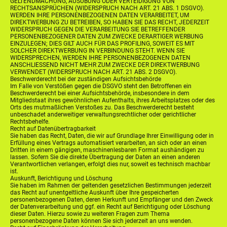
GELTENDMACHUNG, AUSÜBUNG ODER VERTEIDIGUNG VON
RECHTSANSPRÜCHEN (WIDERSPRUCH NACH ART. 21 ABS. 1 DSGVO).
WERDEN IHRE PERSONENBEZOGENEN DATEN VERARBEITET, UM
DIREKTWERBUNG ZU BETREIBEN, SO HABEN SIE DAS RECHT, JEDERZEIT
WIDERSPRUCH GEGEN DIE VERARBEITUNG SIE BETREFFENDER
PERSONENBEZOGENER DATEN ZUM ZWECKE DERARTIGER WERBUNG
EINZULEGEN; DIES GILT AUCH FÜR DAS PROFILING, SOWEIT ES MIT
SOLCHER DIREKTWERBUNG IN VERBINDUNG STEHT. WENN SIE
WIDERSPRECHEN, WERDEN IHRE PERSONENBEZOGENEN DATEN
ANSCHLIESSEND NICHT MEHR ZUM ZWECKE DER DIREKTWERBUNG
VERWENDET (WIDERSPRUCH NACH ART. 21 ABS. 2 DSGVO).
Beschwerderecht bei der zuständigen Aufsichtsbehörde
Im Falle von Verstößen gegen die DSGVO steht den Betroffenen ein
Beschwerderecht bei einer Aufsichtsbehörde, insbesondere in dem
Mitgliedstaat ihres gewöhnlichen Aufenthalts, ihres Arbeitsplatzes oder des
Orts des mutmaßlichen Verstoßes zu. Das Beschwerderecht besteht
unbeschadet anderweitiger verwaltungsrechtlicher oder gerichtlicher
Rechtsbehelfe.
Recht auf Datenübertragbarkeit
Sie haben das Recht, Daten, die wir auf Grundlage Ihrer Einwilligung oder in
Erfüllung eines Vertrags automatisiert verarbeiten, an sich oder an einen
Dritten in einem gängigen, maschinenlesbaren Format aushändigen zu
lassen. Sofern Sie die direkte Übertragung der Daten an einen anderen
Verantwortlichen verlangen, erfolgt dies nur, soweit es technisch machbar
ist.
Auskunft, Berichtigung und Löschung
Sie haben im Rahmen der geltenden gesetzlichen Bestimmungen jederzeit
das Recht auf unentgeltliche Auskunft über Ihre gespeicherten
personenbezogenen Daten, deren Herkunft und Empfänger und den Zweck
der Datenverarbeitung und ggf. ein Recht auf Berichtigung oder Löschung
dieser Daten. Hierzu sowie zu weiteren Fragen zum Thema
personenbezogene Daten können Sie sich jederzeit an uns wenden.