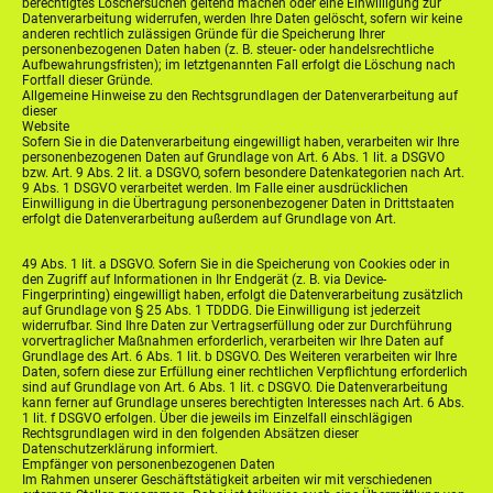
berechtigtes Löschersuchen geltend machen oder eine Einwilligung zur
Datenverarbeitung widerrufen, werden Ihre Daten gelöscht, sofern wir keine
anderen rechtlich zulässigen Gründe für die Speicherung Ihrer
personenbezogenen Daten haben (z. B. steuer- oder handelsrechtliche
Aufbewahrungsfristen); im letztgenannten Fall erfolgt die Löschung nach
Fortfall dieser Gründe.
Allgemeine Hinweise zu den Rechtsgrundlagen der Datenverarbeitung auf
dieser
Website
Sofern Sie in die Datenverarbeitung eingewilligt haben, verarbeiten wir Ihre
personenbezogenen Daten auf Grundlage von Art. 6 Abs. 1 lit. a DSGVO
bzw. Art. 9 Abs. 2 lit. a DSGVO, sofern besondere Datenkategorien nach Art.
9 Abs. 1 DSGVO verarbeitet werden. Im Falle einer ausdrücklichen
Einwilligung in die Übertragung personenbezogener Daten in Drittstaaten
erfolgt die Datenverarbeitung außerdem auf Grundlage von Art.
49 Abs. 1 lit. a DSGVO. Sofern Sie in die Speicherung von Cookies oder in
den Zugriff auf Informationen in Ihr Endgerät (z. B. via Device-
Fingerprinting) eingewilligt haben, erfolgt die Datenverarbeitung zusätzlich
auf Grundlage von § 25 Abs. 1 TDDDG. Die Einwilligung ist jederzeit
widerrufbar. Sind Ihre Daten zur Vertragserfüllung oder zur Durchführung
vorvertraglicher Maßnahmen erforderlich, verarbeiten wir Ihre Daten auf
Grundlage des Art. 6 Abs. 1 lit. b DSGVO. Des Weiteren verarbeiten wir Ihre
Daten, sofern diese zur Erfüllung einer rechtlichen Verpflichtung erforderlich
sind auf Grundlage von Art. 6 Abs. 1 lit. c DSGVO. Die Datenverarbeitung
kann ferner auf Grundlage unseres berechtigten Interesses nach Art. 6 Abs.
1 lit. f DSGVO erfolgen. Über die jeweils im Einzelfall einschlägigen
Rechtsgrundlagen wird in den folgenden Absätzen dieser
Datenschutzerklärung informiert.
Empfänger von personenbezogenen Daten
Im Rahmen unserer Geschäftstätigkeit arbeiten wir mit verschiedenen