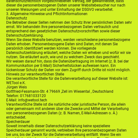
datenschutzrechtlich vorgeschriebenen Vertrag, der gewährleistet, dass
dieser die personenbezogenen Daten unserer Websitebesucher nur nach
unseren Weisungen und unter Einhaltung der DSGVO verarbeitet.
3. Allgemeine Hinweise und Pflichtinformationen
Datenschutz
Die Betreiber dieser Seiten nehmen den Schutz Ihrer persönlichen Daten sehr
ernst. Wir behandeln Ihre personenbezogenen Daten vertraulich und
entsprechend den gesetzlichen Datenschutzvorschriften sowie dieser
Datenschutzerklärung.
Wenn Sie diese Website benutzen, werden verschiedene personenbezogene
Daten erhoben. Personenbezogene Daten sind Daten, mit denen Sie
persönlich identifiziert werden können. Die vorliegende
Datenschutzerklärung erläutert, welche Daten wir erheben und wofür wir sie
nutzen. Sie erläutert auch, wie und zu welchem Zweck das geschieht.
Wir weisen darauf hin, dass die Datenübertragung im Internet (z. B. bei der
Kommunikation per E-Mail) Sicherheitslücken aufweisen kann. Ein
lückenloser Schutz der Daten vor dem Zugriff durch Dritte ist nicht möglich.
Hinweis zur verantwortlichen Stelle
Die verantwortliche Stelle für die Datenverarbeitung auf dieser Website ist:
WETool e.K.
Jürgen Weis
Gottfried-Fessmann-Str. 4 79669 ,Zell im Wiesental , Deutschland
Telefon: 017681033120
E-Mail: info@wetool.tech
Verantwortliche Stelle ist die natürliche oder juristische Person, die allein
oder gemeinsam mit anderen über die Zwecke und Mittel der Verarbeitung
von personenbezogenen Daten (z. B. Namen, E-Mail-Adressen o. Ä.)
entscheidet.
Speicherdauer
Soweit innerhalb dieser Datenschutzerklärung keine speziellere
Speicherdauer genannt wurde, verbleiben Ihre personenbezogenen Daten
bei uns, bis der Zweck für die Datenverarbeitung entfällt. Wenn Sie ein