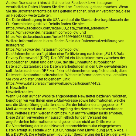
Auskunftsersuchen) hinsichtlich der bei Facebook bzw. Instagram
verarbeiteten Daten können Sie direkt bei Facebook geltend machen. Wenn
Sie die Betroffenenrechte bei uns geltend machen, sind wir verpflichtet, diese
an Facebook weiterzuleiten.
Die Datenübertragung in die USA wird auf die Standardvertragsklauseln der
EU-Kommission gestützt. Details finden Sie hier:
https://www.facebook.com/legal/EU_data_transfer_addendum,
https://privacycenter.instagram.com/policy/ und
https://de-de.facebook.com/help/566994660333381.
Weitere Informationen hierzu finden Sie in der Datenschutzerklärung von
Instagram:
https://privacycenter.instagram.com/policy/.
Das Unternehmen verfügt über eine Zertifizierung nach dem „EU-US Data
Privacy Framework“ (DPF). Der DPF ist ein Übereinkommen zwischen der
Europäischen Union und den USA, der die Einhaltung europäischer
Datenschutzstandards bei Datenverarbeitungen in den USA gewährleisten
soll. Jedes nach dem DPF zertifizierte Unternehmen verpflichtet sich, diese
Datenschutzstandards einzuhalten. Weitere Informationen hierzu erhalten
Sie vom Anbieter unter folgendem Link:
https://www.dataprivacyframework.gov/participant/4452.
6. Newsletter
Newsletterdaten
Wenn Sie den auf der Website angebotenen Newsletter beziehen möchten,
benötigen wir von Ihnen eine E-Mail-Adresse sowie Informationen, welche
uns die Überprüfung gestatten, dass Sie der Inhaber der angegebenen E-
Mail-Adresse sind und mit dem Empfang des Newsletters einverstanden
sind. Weitere Daten werden nicht bzw. nur auf freiwilliger Basis erhoben.
Diese Daten verwenden wir ausschließlich für den Versand der
angeforderten Informationen und geben diese nicht an Dritte weiter.
Die Verarbeitung der in das Newsletteranmeldeformular eingegebenen
Daten erfolgt ausschließlich auf Grundlage Ihrer Einwilligung (Art. 6 Abs. 1
lit. a DSGVO). Die erteilte Einwilligung zur Speicherung der Daten, der E-Mail-