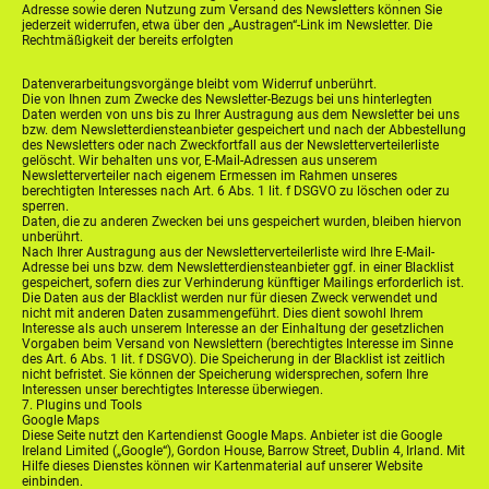
Adresse sowie deren Nutzung zum Versand des Newsletters können Sie
jederzeit widerrufen, etwa über den „Austragen“-Link im Newsletter. Die
Rechtmäßigkeit der bereits erfolgten
Datenverarbeitungsvorgänge bleibt vom Widerruf unberührt.
Die von Ihnen zum Zwecke des Newsletter-Bezugs bei uns hinterlegten
Daten werden von uns bis zu Ihrer Austragung aus dem Newsletter bei uns
bzw. dem Newsletterdiensteanbieter gespeichert und nach der Abbestellung
des Newsletters oder nach Zweckfortfall aus der Newsletterverteilerliste
gelöscht. Wir behalten uns vor, E-Mail-Adressen aus unserem
Newsletterverteiler nach eigenem Ermessen im Rahmen unseres
berechtigten Interesses nach Art. 6 Abs. 1 lit. f DSGVO zu löschen oder zu
sperren.
Daten, die zu anderen Zwecken bei uns gespeichert wurden, bleiben hiervon
unberührt.
Nach Ihrer Austragung aus der Newsletterverteilerliste wird Ihre E-Mail-
Adresse bei uns bzw. dem Newsletterdiensteanbieter ggf. in einer Blacklist
gespeichert, sofern dies zur Verhinderung künftiger Mailings erforderlich ist.
Die Daten aus der Blacklist werden nur für diesen Zweck verwendet und
nicht mit anderen Daten zusammengeführt. Dies dient sowohl Ihrem
Interesse als auch unserem Interesse an der Einhaltung der gesetzlichen
Vorgaben beim Versand von Newslettern (berechtigtes Interesse im Sinne
des Art. 6 Abs. 1 lit. f DSGVO). Die Speicherung in der Blacklist ist zeitlich
nicht befristet. Sie können der Speicherung widersprechen, sofern Ihre
Interessen unser berechtigtes Interesse überwiegen.
7. Plugins und Tools
Google Maps
Diese Seite nutzt den Kartendienst Google Maps. Anbieter ist die Google
Ireland Limited („Google“), Gordon House, Barrow Street, Dublin 4, Irland. Mit
Hilfe dieses Dienstes können wir Kartenmaterial auf unserer Website
einbinden.