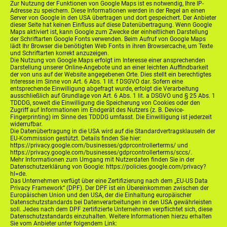
Zur Nutzung der Funktionen von Google Maps ist es notwendig, Ihre IP-
Adresse zu speichern. Diese Informationen werden in der Regel an einen
Server von Google in den USA übertragen und dort gespeichert. Der Anbieter
dieser Seite hat keinen Einfluss auf diese Datenübertragung. Wenn Google
Maps aktiviert ist, kann Google zum Zwecke der einheitlichen Darstellung
der Schriftarten Google Fonts verwenden. Beim Aufruf von Google Maps
lädt Ihr Browser die benötigten Web Fonts in ihren Browsercache, um Texte
und Schriftarten korrekt anzuzeigen.
Die Nutzung von Google Maps erfolgt im Interesse einer ansprechenden
Darstellung unserer Online-Angebote und an einer leichten Auffindbarkeit
der von uns auf der Website angegebenen Orte. Dies stellt ein berechtigtes
Interesse im Sinne von Art. 6 Abs. 1 lit. f DSGVO dar. Sofern eine
entsprechende Einwilligung abgefragt wurde, erfolgt die Verarbeitung
ausschließlich auf Grundlage von Art. 6 Abs. 1 lit. a DSGVO und § 25 Abs. 1
TDDDG, soweit die Einwilligung die Speicherung von Cookies oder den
Zugriff auf Informationen im Endgerät des Nutzers (z. B. Device-
Fingerprinting) im Sinne des TDDDG umfasst. Die Einwilligung ist jederzeit
widerrufbar.
Die Datenübertragung in die USA wird auf die Standardvertragsklauseln der
EU-Kommission gestützt. Details finden Sie hier:
https://privacy.google.com/businesses/gdprcontrollerterms/ und
https://privacy.google.com/businesses/gdprcontrollerterms/sccs/.
Mehr Informationen zum Umgang mit Nutzerdaten finden Sie in der
Datenschutzerklärung von Google: https://policies.google.com/privacy?
hl=de.
Das Unternehmen verfügt über eine Zertifizierung nach dem „EU-US Data
Privacy Framework“ (DPF). Der DPF ist ein Übereinkommen zwischen der
Europäischen Union und den USA, der die Einhaltung europäischer
Datenschutzstandards bei Datenverarbeitungen in den USA gewährleisten
soll. Jedes nach dem DPF zertifizierte Unternehmen verpflichtet sich, diese
Datenschutzstandards einzuhalten. Weitere Informationen hierzu erhalten
Sie vom Anbieter unter folgendem Link: