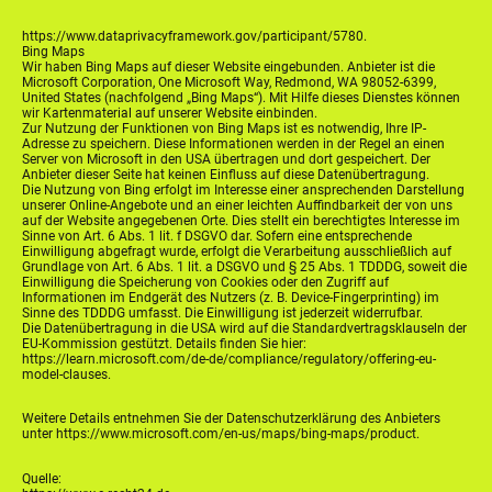
https://www.dataprivacyframework.gov/participant/5780.
Bing Maps
Wir haben Bing Maps auf dieser Website eingebunden. Anbieter ist die
Microsoft Corporation, One Microsoft Way, Redmond, WA 98052-6399,
United States (nachfolgend „Bing Maps“). Mit Hilfe dieses Dienstes können
wir Kartenmaterial auf unserer Website einbinden.
Zur Nutzung der Funktionen von Bing Maps ist es notwendig, Ihre IP-
Adresse zu speichern. Diese Informationen werden in der Regel an einen
Server von Microsoft in den USA übertragen und dort gespeichert. Der
Anbieter dieser Seite hat keinen Einfluss auf diese Datenübertragung.
Die Nutzung von Bing erfolgt im Interesse einer ansprechenden Darstellung
unserer Online-Angebote und an einer leichten Auffindbarkeit der von uns
auf der Website angegebenen Orte. Dies stellt ein berechtigtes Interesse im
Sinne von Art. 6 Abs. 1 lit. f DSGVO dar. Sofern eine entsprechende
Einwilligung abgefragt wurde, erfolgt die Verarbeitung ausschließlich auf
Grundlage von Art. 6 Abs. 1 lit. a DSGVO und § 25 Abs. 1 TDDDG, soweit die
Einwilligung die Speicherung von Cookies oder den Zugriff auf
Informationen im Endgerät des Nutzers (z. B. Device-Fingerprinting) im
Sinne des TDDDG umfasst. Die Einwilligung ist jederzeit widerrufbar.
Die Datenübertragung in die USA wird auf die Standardvertragsklauseln der
EU-Kommission gestützt. Details finden Sie hier:
https://learn.microsoft.com/de-de/compliance/regulatory/offering-eu-
model-clauses.
Weitere Details entnehmen Sie der Datenschutzerklärung des Anbieters
unter https://www.microsoft.com/en-us/maps/bing-maps/product.
Quelle: