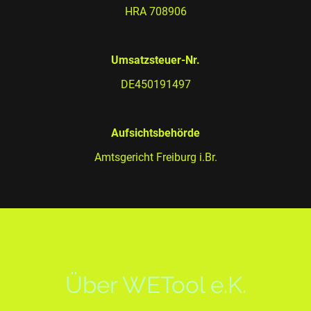
HRA 708906
Umsatzsteuer-Nr.
DE450191497
Aufsichtsbehörde
Amtsgericht Freiburg i.Br.
Über WETool e.K.